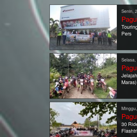
Senin, 
Pagu
Tourin
Pers
Selasa,
Pagu
Jelaja
Maras)
Minggu,
Pagu
30 Rid
Flashtr