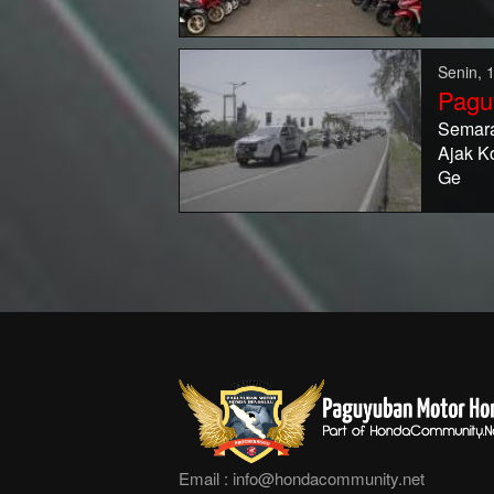
Senin, 
Pagu
Semara
Ajak K
Ge
Email :
info@hondacommunity.net