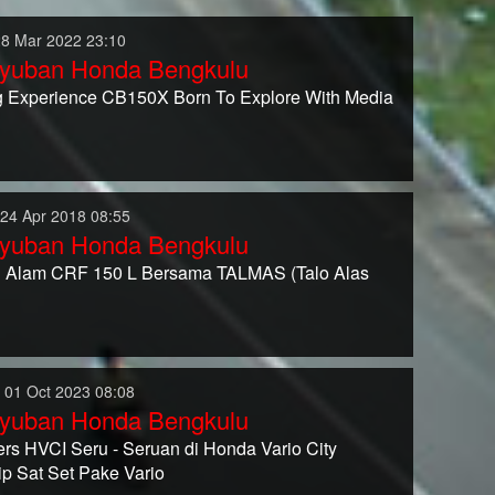
28 Mar 2022 23:10
yuban Honda Bengkulu
g Experience CB150X Born To Explore With Media
 24 Apr 2018 08:55
yuban Honda Bengkulu
h Alam CRF 150 L Bersama TALMAS (Talo Alas
 01 Oct 2023 08:08
yuban Honda Bengkulu
ers HVCI Seru - Seruan di Honda Vario City
ip Sat Set Pake Vario