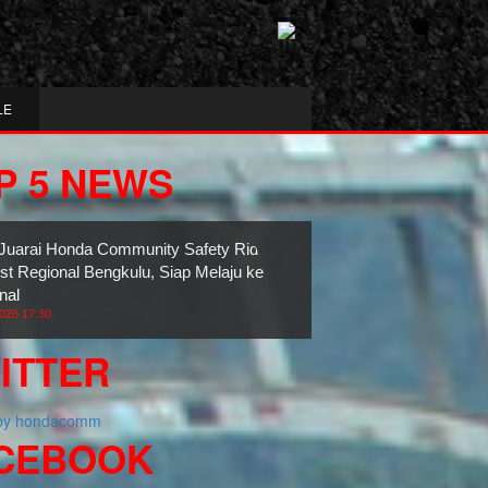
LE
P 5 NEWS
n Juarai Honda Community Safety Riding
st Regional Bengkulu, Siap Melaju ke
nal
2026 17:30
ITTER
 by hondacomm
CEBOOK