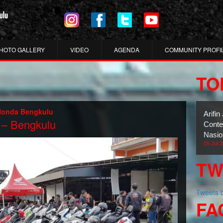
HOTO GALLERY
VIDEO
AGENDA
COMMUNITY PROFI
TO
Honda Bengkulu
Arifi
 – Bengkulu
Conte
Nasio
05 Jul 
TW
Tweets
FA