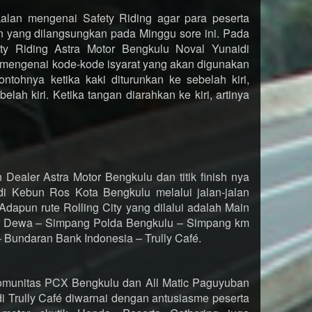
kalan mengenai Safety Riding agar para peserta
n yang dilangsungkan pada Minggu sore ini. Pada
fety Riding Astra Motor Bengkulu Noval Yunaidi
 mengenai kode-kode isyarat yang akan digunakan
ntohnya ketika kaki diturunkan ke sebelah kiri,
lah kiri. Ketika tangan diarahkan ke kiri, artinya
in Dealer Astra Motor Bengkulu dan titik finish nya
di Kebun Ros Kota Bengkulu melalui jalan-jalan
Adapun rute Rolling City yang dilalui adalah Main
ar Dewa – Simpang Polda Bengkulu – Simpang km
 Bundaran Bank Indonesia – Trully Café.
munitas PCX Bengkulu dan All Matic Paguyuban
 Trully Café diwarnai dengan antusiasme peserta