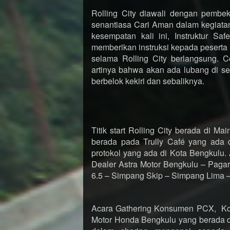
Rolling City diawali dengan pembe
senantiasa Cari Aman dalam kegiata
kesempatan kali ini, Instruktur Sa
memberikan instruksi kepada peserta
selama Rolling City berlangsung. Co
artinya bahwa akan ada lubang di sebe
berbelok kekiri dan sebaliknya.
Titik start Rolling City berada di Ma
berada pada Trully Café yang ada 
protokol yang ada di Kota Bengkulu. 
Dealer Astra Motor Bengkulu – Pag
6.5 – Simpang Skip – Simpang Lima –
Acara Gathering Konsumen PCX, Ko
Motor Honda Bengkulu yang berada di